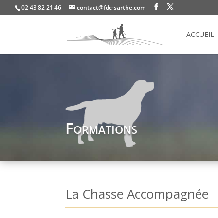
02 43 82 21 46
contact@fdc-sarthe.com
ACCUEIL
Formations
La Chasse Accompagnée