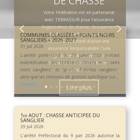
DE CHASSE
Votre Fédération est en partenariat
avec TERRASSUR pour l'assurance
Organisateur de chasse, Groupement
de chasse. La Fédération vous
COMMUNES CLASSÉES « POINTS NOIRS
SANGLIERS » 2026-2027
conseille vivement d'avoir une
31 Juil 2026
assurance Responsabilité Civile
L'arrêté préfectoral du 29 juillet 2026 portant
Organisateur de Chasse. Vous
indentification des territoires classés en "points
trouverez ci dessous le bulletin
noirs sangliers" et "points d'alertes sangliers"
d'adhésion...
ainsi que les mesures de gestion spécifique sur...
lire plus
Lire plus
1er AOUT : CHASSE ANTICIPEE DU
SANGLIER
29 Juil 2026
L'arrêté Préfectoral du 9 juin 2026 autorise la