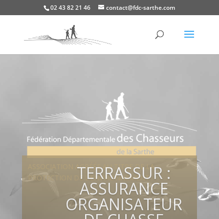
02 43 82 21 46
contact@fdc-sarthe.com
ASSOCIATION AGRÉÉE AU TITRE DE LA
TERRASSUR :
PROTECTION DE L’ENVIRONNEMENT
ASSURANCE
ORGANISATEUR